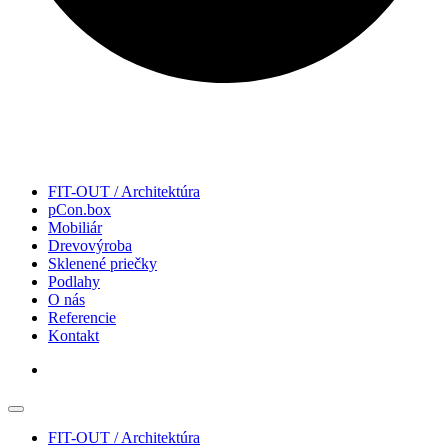
FIT-OUT / Architektúra
pCon.box
Mobiliár
Drevovýroba
Sklenené priečky
Podlahy
O nás
Referencie
Kontakt
FIT-OUT / Architektúra