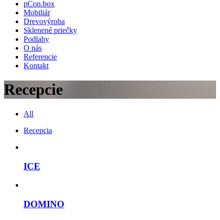
pCon.box
Mobiliár
Drevovýroba
Sklenené priečky
Podlahy
O nás
Referencie
Kontakt
Recepcie
All
Recepcia
ICE
DOMINO